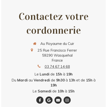
ls sont très professionnels. Je suis
du résultat et je n’hésiterai pas à leur
Contactez votre
 d’autres articles. Milles merci !
cordonnerie
Au Royaume du Cuir
25 Rue Francisco Ferrer
59290
Wasquehal
France
03 74 67 14 68
Le
Lundi
de
15h
à
19h
Du
Mardi
au
Vendredi
de
9h30
à
13h
et de
15h
à
19h
Le
Samedi
de
10h
à
15h